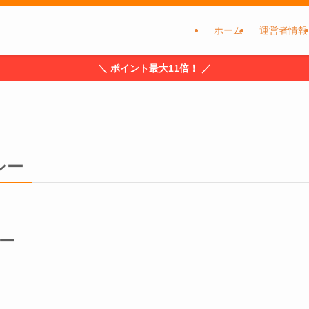
ホーム
運営者情報
＼ ポイント最大11倍！ ／
シー
ー